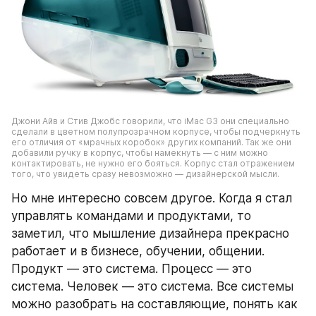
Джони Айв и Стив Джобс говорили, что iMac G3 они специально 
сделали в цветном полупрозрачном корпусе, чтобы подчеркнуть 
его отличия от «мрачных коробок» других компаний. Так же они 
добавили ручку в корпус, чтобы намекнуть — с ним можно 
контактировать, не нужно его бояться. Корпус стал отражением 
того, что увидеть сразу невозможно — дизайнерской мысли.
Но мне интересно совсем другое. Когда я стал 
управлять командами и продуктами, то 
заметил, что мышление дизайнера прекрасно 
работает и в бизнесе, обучении, общении. 
Продукт — это система. Процесс — это 
система. Человек — это система. Все системы 
можно разобрать на составляющие, понять как 