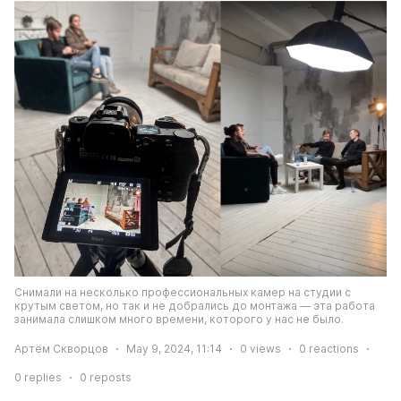
Снимали на несколько профессиональных камер на студии с 
крутым светом, но так и не добрались до монтажа — эта работа 
занимала слишком много времени, которого у нас не было.
Артём Скворцов
May 9, 2024, 11:14
0
views
0
reactions
0
replies
0
reposts