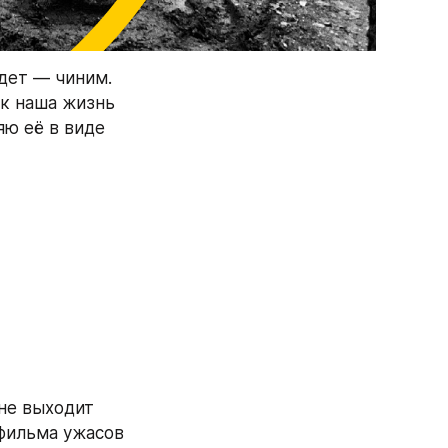
дет — чиним. 
к наша жизнь 
ю её в виде 
е выходит 
фильма ужасов 