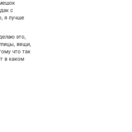
мешок 
ак с 
, я лучше 
елаю это, 
лицы, вещи, 
ому что так 
 в каком 