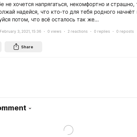
бе не хочется напрягаться, некомфортно и страшно, т
лжай надейся, что кто-то для тебя родного начнёт н
уйся потом, что всё осталось так же…
February 3, 2021, 15:36
0
views
2
reactions
0
replies
0
reposts
Share
Comment