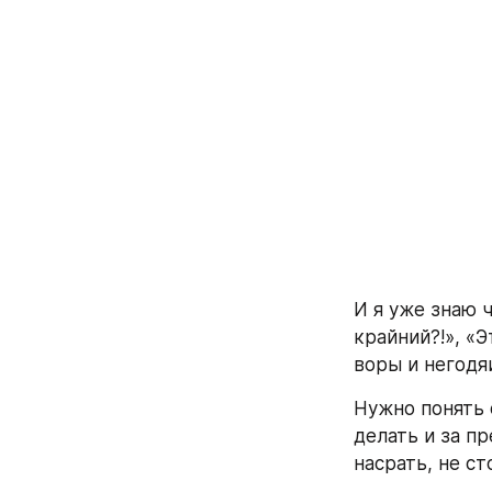
И я уже знаю ч
крайний?!», «Э
воры и негодяи
Нужно понять 
делать и за пр
насрать, не ст