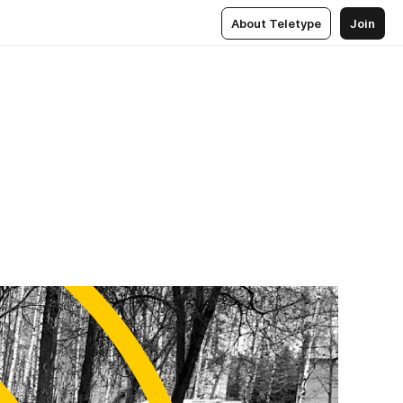
About Teletype
Join