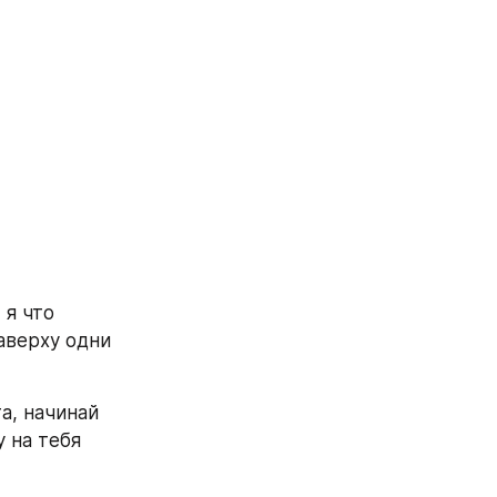
я что 
аверху одни 
 
, начинай 
 на тебя 