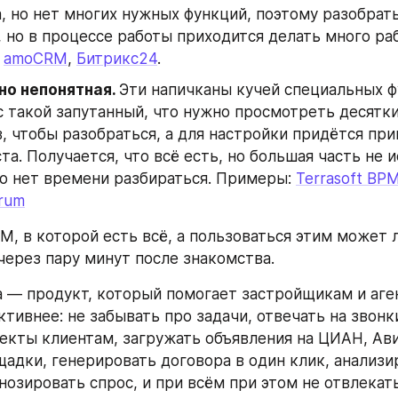
, но нет многих нужных функций, поэтому разобратьс
 но в процессе работы приходится делать много раб
 
amoCRM
, 
Битрикс24
.
 но непонятная. 
Эти напичканы кучей специальных фу
 такой запутанный, что нужно просмотреть десятки 
, чтобы разобраться, а для настройки придётся приг
та. Получается, что всё есть, но большая часть не и
о нет времени разбираться. Примеры: 
Terrasoft BPMo
trum
, в которой есть всё, а пользоваться этим может 
через пару минут после знакомства.
а — продукт, который помогает застройщикам и аге
тивнее: не забывать про задачи, отвечать на звонки
екты клиентам, загружать объявления на ЦИАН, Авит
адки, генерировать договора в один клик, анализир
озировать спрос, и при всём при этом не отвлекать 