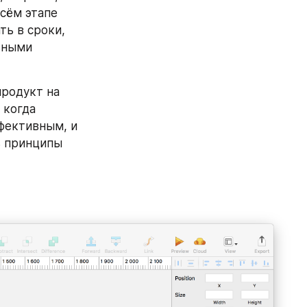
сём этапе 
ь в сроки, 
ьными 
родукт на 
когда 
фективным, и 
 принципы 