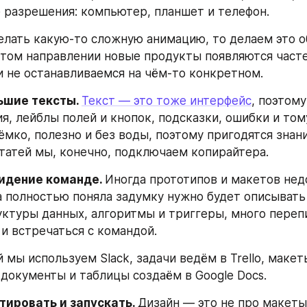
 разрешения: компьютер, планшет и телефон.
елать какую-то сложную анимацию, то делаем это о
в этом направлении новые продукты появляются часте
и не останавливаемся на чём-то конкретном.
ьшие тексты. 
Текст — это тоже интерфейс
, поэтому
я, лейблы полей и кнопок, подсказки, ошибки и тому
ёмко, полезно и без воды, поэтому пригодятся знани
татей мы, конечно, подключаем копирайтера.
идение команде. 
Иногда прототипов и макетов недо
 полностью поняла задумку нужно будет описывать 
уктуры данных, алгоритмы и триггеры, много перепи
 и встречаться с командой.
 мы используем Slack, задачи ведём в Trello, макет
а документы и таблицы создаём в Google Docs.
тировать и запускать. 
Дизайн — это не про макеты, 