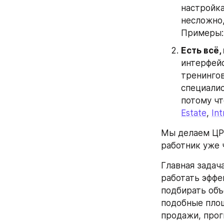
настройка
несложно,
Примеры:
Есть всё,
интерфейс
тренингов
специалис
потому чт
Estate
, 
In
Мы делаем ЦРМ
работник уже 
Главная задач
работать эффек
подбирать объ
подобные площ
продажи, прогн