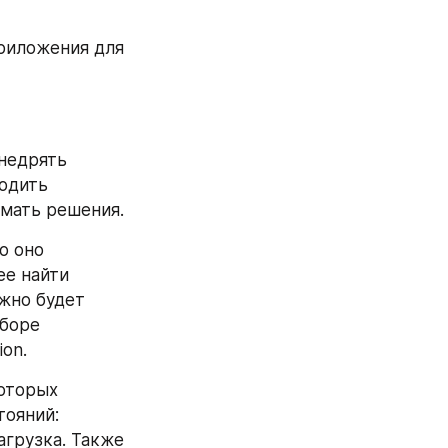
риложения для 
недрять 
одить 
мать решения.
 оно 
е найти 
жно будет 
боре 
ion.
оторых 
ояний: 
грузка. Также 