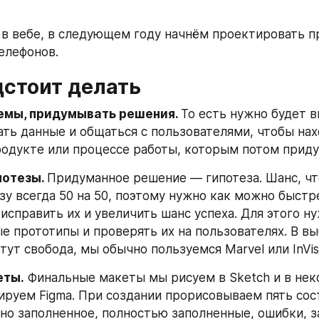
в вебе, в следующем году начнём проектировать п
елефонов.
дстоит делать
емы, придумывать решения. 
То есть нужно будет в
ать данные и общаться с пользователями, чтобы нах
одукте или процессе работы, которым потом приду
отезы. 
Придуманное решение — гипотеза. Шанс, что
зу всегда 50 на 50, поэтому нужно как можно быстре
исправить их и увеличить шанс успеха. Для этого ну
е прототипы и проверять их на пользователях. В вы
ут свобода, мы обычно пользуемся Marvel или InVis
еты.
 Финальные макеты мы рисуем в Sketch и в нек
ируем Figma. При создании прорисовываем пять сост
чно заполненное, полностью заполненные, ошибки, за