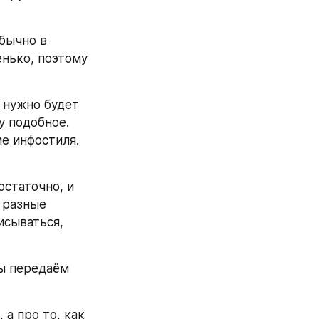
бычно в 
нько, поэтому 
 нужно будет 
 подобное. 
е инфостиля. 
статочно, и 
разные 
сываться, 
ы передаём 
а про то, как 