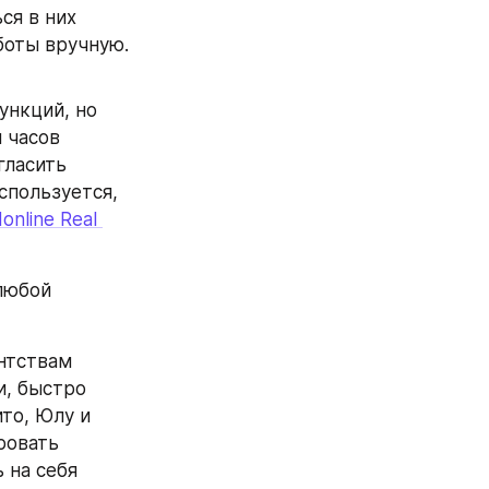
я в них 
оты вручную. 
нкций, но 
часов 
ласить 
спользуется, 
nline Real 
любой 
нтствам 
, быстро 
о, Юлу и 
овать 
на себя 