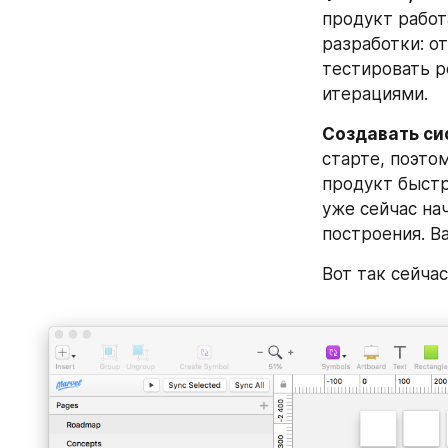
продукт работ
разработки: от
тестировать р
итерациями.
Создавать си
старте, поэто
продукт быстр
уже сейчас на
построения. В
Вот так сейча