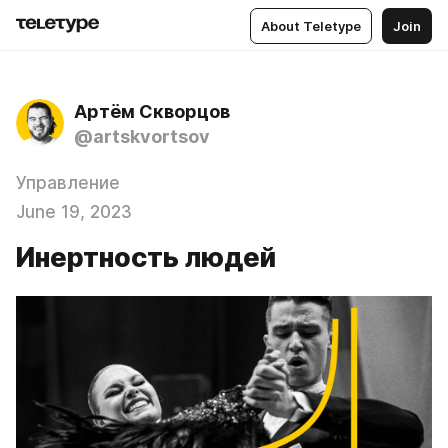
About Teletype
Join
Артём Скворцов
@artskvortsov
Управление
June 19, 2023
Инертность людей